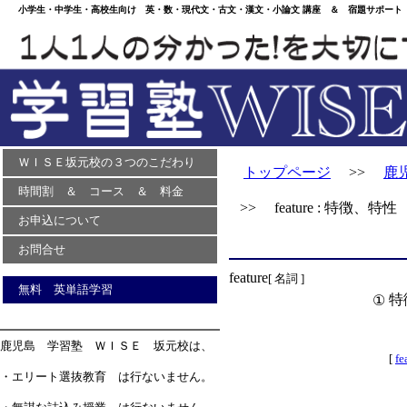
小学生・中学生・高校生向け 英・数・現代文・古文・漢文・小論文 講座 ＆ 宿題サポート 
ＷＩＳＥ坂元校の３つのこだわり
トップページ
>>
鹿
時間割 ＆ コース ＆ 料金
>> feature : 特徴、特性
お申込について
お問合せ
feature
[ 名詞 ]
無料 英単語学習
特
①
鹿児島 学習塾 ＷＩＳＥ 坂元校は、
[
fe
・エリート選抜教育 は行ないません。