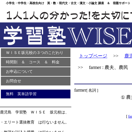
小学生・中学生・高校生向け 英・数・現代文・古文・漢文・小論文 講座 ＆ 宿題サポート 
ＷＩＳＥ坂元校の３つのこだわり
トップページ
>>
鹿
時間割 ＆ コース ＆ 料金
>> farmer : 農夫、農民
お申込について
お問合せ
farmer
[ 名詞 ]
無料 英単語学習
農
①
鹿児島 学習塾 ＷＩＳＥ 坂元校は、
[
fa
・エリート選抜教育 は行ないません。