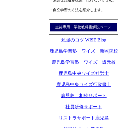
・無謀な詰込み授業 は行ないません。
・自立学習の方法を紹介します。
生徒専用 学校教科書解説ページ
勉強のコツ WISE Blog
鹿児島学習塾 ワイズ 新照院校
鹿児島学習塾 ワイズ 坂元校
鹿児島中央ワイズ社労士
鹿児島中央ワイズ行政書士
鹿児島 相続サポート
社員研修サポート
リストラサポート鹿児島