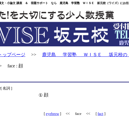
・小論文 講座 ＆ 宿題サポート なら 鹿児島 学習塾 ＷＩＳＥ 坂元校（ワイズ）にお任
トップページ
>>
鹿児島 学習塾 ＷＩＳＥ 坂元校の
 face : 顔
e
[ 名詞 ]
顔
①
[
eyebrow
] << face << [
fact
]