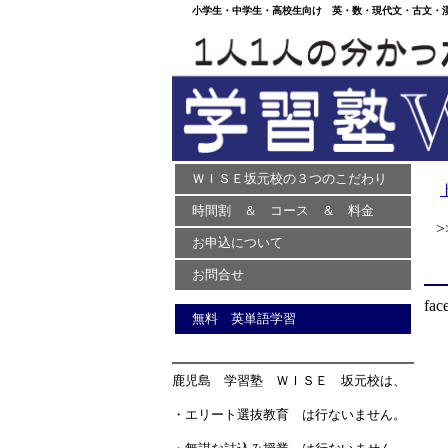
小学生・中学生・高校生向け 英・数・現代文・古文・漢文
ＷＩＳＥ坂元校の３つのこだわり
時間割 ＆ コース ＆ 料金
>>
お申込について
お問合せ
fac
無料 英単語学習
鹿児島 学習塾 ＷＩＳＥ 坂元校は、
・エリート選抜教育 は行ないません。