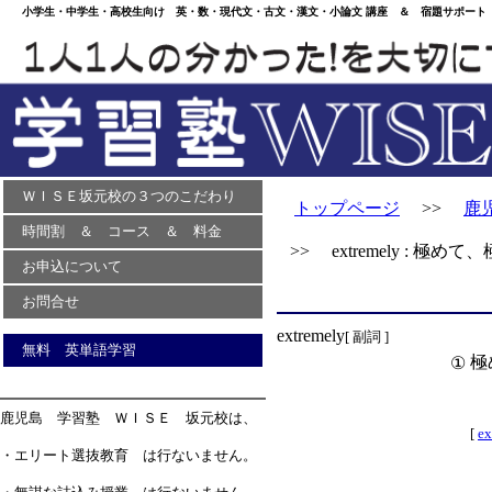
小学生・中学生・高校生向け 英・数・現代文・古文・漢文・小論文 講座 ＆ 宿題サポート 
ＷＩＳＥ坂元校の３つのこだわり
トップページ
>>
鹿
時間割 ＆ コース ＆ 料金
>> extremely : 極めて
お申込について
お問合せ
extremely
[ 副詞 ]
無料 英単語学習
極
①
鹿児島 学習塾 ＷＩＳＥ 坂元校は、
[
ex
・エリート選抜教育 は行ないません。