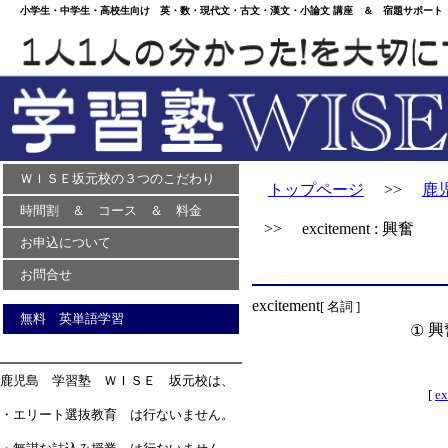
小学生・中学生・高校生向け 英・数・現代文・古文・漢文・小論文 講座 ＆ 宿題サポート 
ＷＩＳＥ坂元校の３つのこだわり
トップページ
>>
鹿
時間割 ＆ コース ＆ 料金
>> excitement : 興奮
お申込について
お問合せ
excitement
[ 名詞 ]
無料 英単語学習
興
①
鹿児島 学習塾 ＷＩＳＥ 坂元校は、
[
ex
・エリート選抜教育 は行ないません。