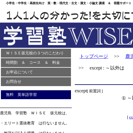
小学生・中学生・高校生向け 英・数・現代文・古文・漢文・小論文 講座 ＆ 宿題サポート 
ＷＩＳＥ坂元校の３つのこだわり
トップページ
>>
鹿
時間割 ＆ コース ＆ 料金
>> except : ～以外は
お申込について
お問合せ
except
[ 前置詞 ]
無料 英単語学習
～
①
鹿児島 学習塾 ＷＩＳＥ 坂元校は、
[
ex
・エリート選抜教育 は行ないません。