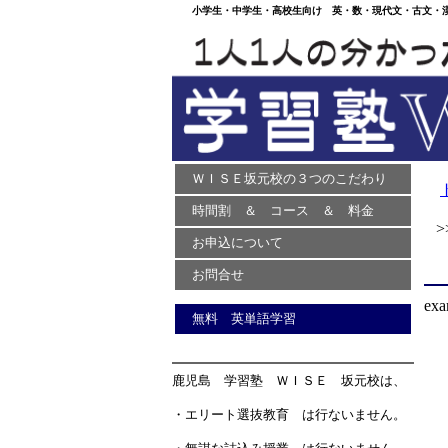
小学生・中学生・高校生向け 英・数・現代文・古文・漢文
ＷＩＳＥ坂元校の３つのこだわり
時間割 ＆ コース ＆ 料金
>>
お申込について
お問合せ
exa
無料 英単語学習
鹿児島 学習塾 ＷＩＳＥ 坂元校は、
・エリート選抜教育 は行ないません。