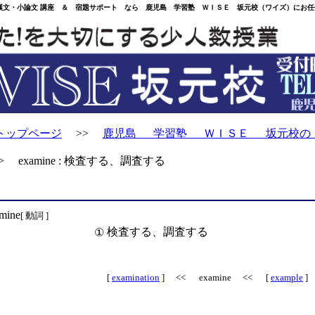
・小論文 講座 ＆ 宿題サポート なら 鹿児島 学習塾 ＷＩＳＥ 坂元校（ワイズ）にお任
トップページ
>>
鹿児島 学習塾 ＷＩＳＥ 坂元校の
 examine : 検査する、調査する
mine
[ 動詞 ]
検査する、調査する
①
[
examination
] << examine << [
example
]