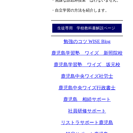
・無謀な詰込み授業 は行ないません。
・自立学習の方法を紹介します。
生徒専用 学校教科書解説ページ
勉強のコツ WISE Blog
鹿児島学習塾 ワイズ 新照院校
鹿児島学習塾 ワイズ 坂元校
鹿児島中央ワイズ社労士
鹿児島中央ワイズ行政書士
鹿児島 相続サポート
社員研修サポート
リストラサポート鹿児島