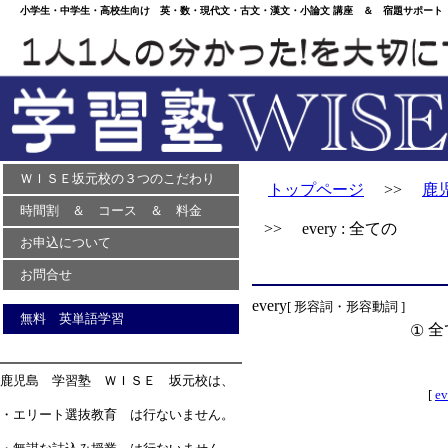
小学生・中学生・高校生向け 英・数・現代文・古文・漢文・小論文 講座 ＆ 宿題サポート 
ＷＩＳＥ坂元校の３つのこだわり
トップページ
>>
鹿
時間割 ＆ コース ＆ 料金
>> every : 全ての
お申込について
お問合せ
every
[ 形容詞・形容動詞 ]
無料 英単語学習
全
①
鹿児島 学習塾 ＷＩＳＥ 坂元校は、
[
ev
・エリート選抜教育 は行ないません。