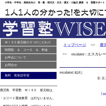
小学生・中学生・高校生向け 英・数・現代文・古文・漢文・小論文 講座 ＆ 宿題サポート 
ＷＩＳＥ坂元校の３つのこだわり
トップページ
>>
鹿
時間割 ＆ コース ＆ 料金
>> escalator : エスカ
お申込について
お問合せ
escalator
[ 名詞 ]
無料 英単語学習
エ
①
鹿児島 学習塾 ＷＩＳＥ 坂元校は、
[
er
・エリート選抜教育 は行ないません。