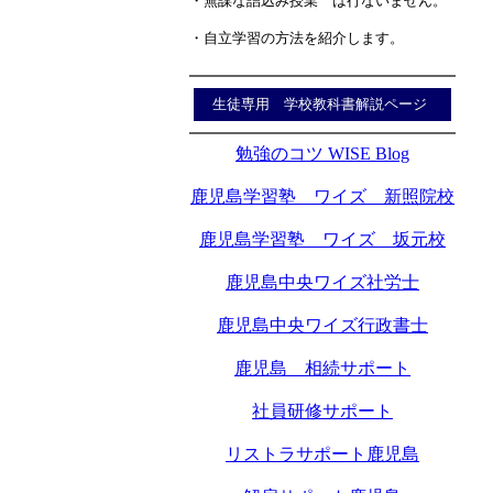
・無謀な詰込み授業 は行ないません。
・自立学習の方法を紹介します。
生徒専用 学校教科書解説ページ
勉強のコツ WISE Blog
鹿児島学習塾 ワイズ 新照院校
鹿児島学習塾 ワイズ 坂元校
鹿児島中央ワイズ社労士
鹿児島中央ワイズ行政書士
鹿児島 相続サポート
社員研修サポート
リストラサポート鹿児島