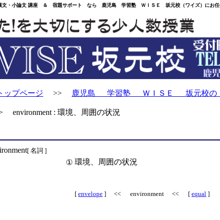
・小論文 講座 ＆ 宿題サポート なら 鹿児島 学習塾 ＷＩＳＥ 坂元校（ワイズ）にお任
トップページ
>>
鹿児島 学習塾 ＷＩＳＥ 坂元校の
 environment : 環境、周囲の状況
ironment
[ 名詞 ]
環境、周囲の状況
①
[
envelope
] << environment << [
equal
]