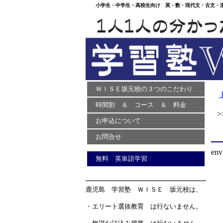
小学生・中学生・高校生向け 英・数・現代文・古文・漢文
ＷＩＳＥ坂元校の３つのこだわり
時間割 ＆ コース ＆ 料金
>>
お申込について
お問合せ
env
無料 英単語学習
鹿児島 学習塾 ＷＩＳＥ 坂元校は、
・エリート選抜教育 は行ないません。