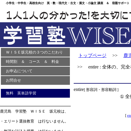
小学生・中学生・高校生向け 英・数・現代文・古文・漢文・小論文 講座 ＆ 宿題サポート 
ＷＩＳＥ坂元校の３つのこだわり
トップページ
>>
鹿
時間割 ＆ コース ＆ 料金
>> entire : 全体の、完
お申込について
お問合せ
entire
[ 形容詞・形容動詞 ]
無料 英単語学習
全
①
鹿児島 学習塾 ＷＩＳＥ 坂元校は、
[
en
・エリート選抜教育 は行ないません。