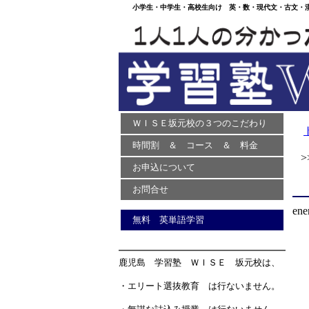
小学生・中学生・高校生向け 英・数・現代文・古文・漢文
ＷＩＳＥ坂元校の３つのこだわり
時間割 ＆ コース ＆ 料金
>>
お申込について
お問合せ
ene
無料 英単語学習
鹿児島 学習塾 ＷＩＳＥ 坂元校は、
・エリート選抜教育 は行ないません。