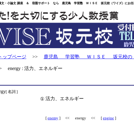
・小論文 講座 ＆ 宿題サポート なら 鹿児島 学習塾 ＷＩＳＥ 坂元校（ワイズ）にお任
トップページ
>>
鹿児島 学習塾 ＷＩＳＥ 坂元校の
 energy : 活力、エネルギー
rgy
[ 名詞 ]
活力、エネルギー
①
[
enemy
] << energy << [
engine
]