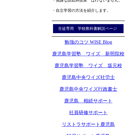
・無謀な詰込み授業 は行ないません。
・自立学習の方法を紹介します。
生徒専用 学校教科書解説ページ
勉強のコツ WISE Blog
鹿児島学習塾 ワイズ 新照院校
鹿児島学習塾 ワイズ 坂元校
鹿児島中央ワイズ社労士
鹿児島中央ワイズ行政書士
鹿児島 相続サポート
社員研修サポート
リストラサポート鹿児島