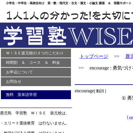
小学生・中学生・高校生向け 英・数・現代文・古文・漢文・小論文 講座 ＆ 宿題サポート 
ＷＩＳＥ坂元校の３つのこだわり
トップページ
>>
鹿
時間割 ＆ コース ＆ 料金
>> encourage : 勇気づ
お申込について
お問合せ
encourage
[ 動詞 ]
無料 英単語学習
勇
①
鹿児島 学習塾 ＷＩＳＥ 坂元校は、
[
e
・エリート選抜教育 は行ないません。