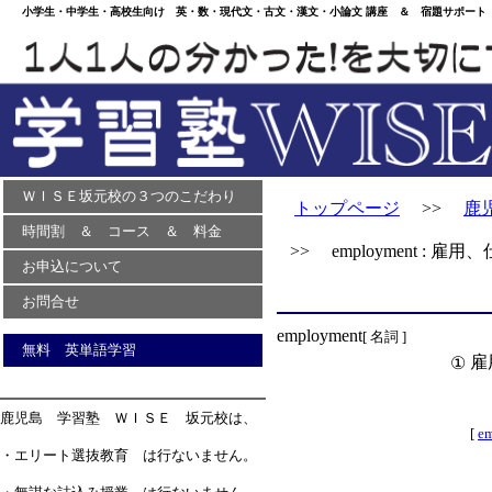
小学生・中学生・高校生向け 英・数・現代文・古文・漢文・小論文 講座 ＆ 宿題サポート 
ＷＩＳＥ坂元校の３つのこだわり
トップページ
>>
鹿
時間割 ＆ コース ＆ 料金
>> employment : 雇用
お申込について
お問合せ
employment
[ 名詞 ]
無料 英単語学習
雇
①
鹿児島 学習塾 ＷＩＳＥ 坂元校は、
[
em
・エリート選抜教育 は行ないません。