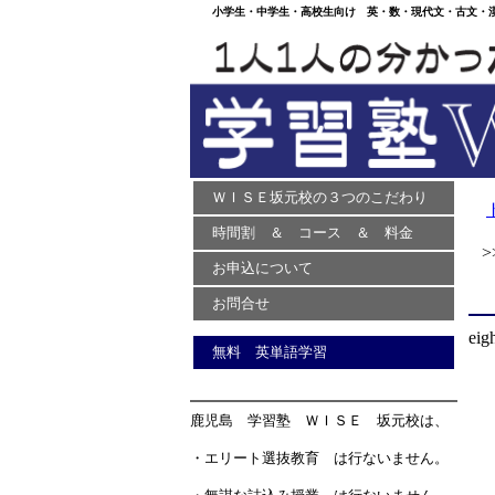
小学生・中学生・高校生向け 英・数・現代文・古文・漢文
ＷＩＳＥ坂元校の３つのこだわり
時間割 ＆ コース ＆ 料金
>> 
お申込について
お問合せ
eigh
無料 英単語学習
鹿児島 学習塾 ＷＩＳＥ 坂元校は、
・エリート選抜教育 は行ないません。