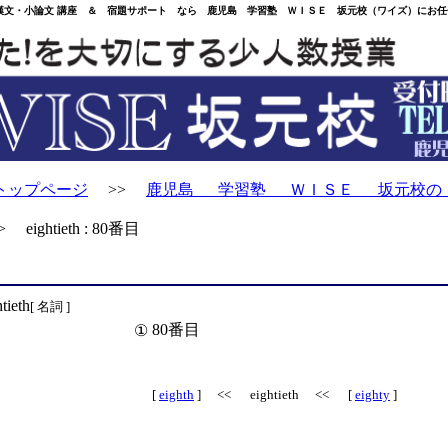
・小論文 講座 ＆ 宿題サポート なら 鹿児島 学習塾 ＷＩＳＥ 坂元校（ワイズ）にお任
トップページ
>>
鹿児島 学習塾 ＷＩＳＥ 坂元校の
eightieth : 80番目
tieth
[ 名詞 ]
80番目
①
[
eighth
] << eightieth << [
eighty
]