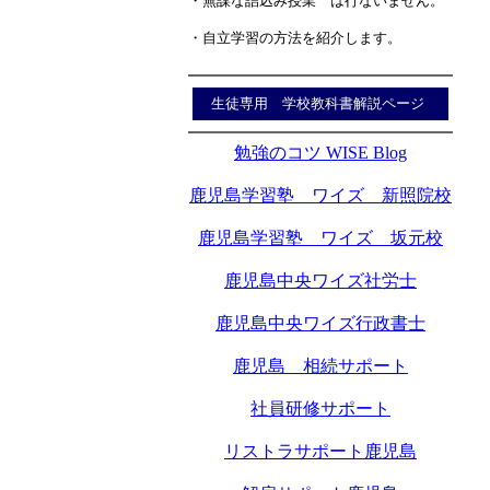
・無謀な詰込み授業 は行ないません。
・自立学習の方法を紹介します。
生徒専用 学校教科書解説ページ
勉強のコツ WISE Blog
鹿児島学習塾 ワイズ 新照院校
鹿児島学習塾 ワイズ 坂元校
鹿児島中央ワイズ社労士
鹿児島中央ワイズ行政書士
鹿児島 相続サポート
社員研修サポート
リストラサポート鹿児島