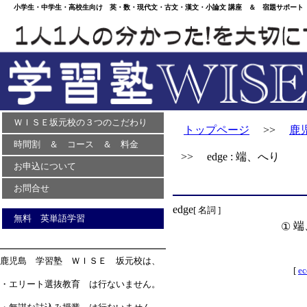
小学生・中学生・高校生向け 英・数・現代文・古文・漢文・小論文 講座 ＆ 宿題サポート 
ＷＩＳＥ坂元校の３つのこだわり
トップページ
>>
鹿
時間割 ＆ コース ＆ 料金
>> edge : 端、へり
お申込について
お問合せ
edge
[ 名詞 ]
無料 英単語学習
端
①
鹿児島 学習塾 ＷＩＳＥ 坂元校は、
[
e
・エリート選抜教育 は行ないません。