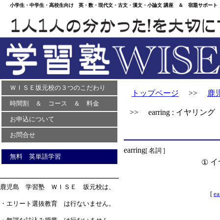
小学生・中学生・高校生向け 英・数・現代文・古文・漢文・小論文 講座 ＆ 宿題サポート 
ＷＩＳＥ坂元校の３つのこだわり
トップページ
>>
鹿
時間割 ＆ コース ＆ 料金
>> earring : イヤリング
お申込について
お問合せ
earring
[ 名詞 ]
無料 英単語学習
イ
①
鹿児島 学習塾 ＷＩＳＥ 坂元校は、
[
ea
・エリート選抜教育 は行ないません。