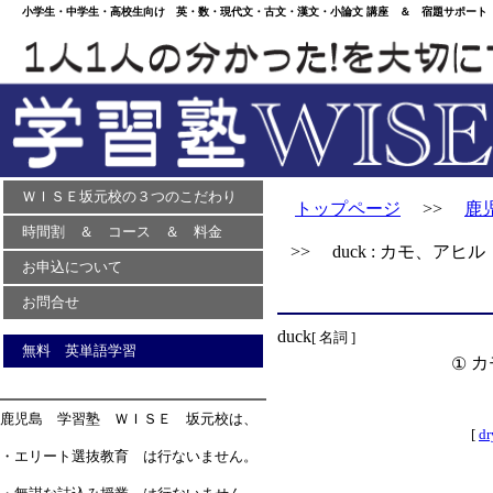
小学生・中学生・高校生向け 英・数・現代文・古文・漢文・小論文 講座 ＆ 宿題サポート 
ＷＩＳＥ坂元校の３つのこだわり
トップページ
>>
鹿
時間割 ＆ コース ＆ 料金
>> duck : カモ、アヒル
お申込について
お問合せ
duck
[ 名詞 ]
無料 英単語学習
カ
①
鹿児島 学習塾 ＷＩＳＥ 坂元校は、
[
dr
・エリート選抜教育 は行ないません。