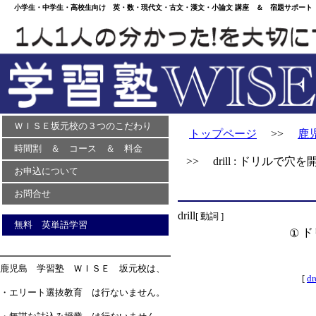
小学生・中学生・高校生向け 英・数・現代文・古文・漢文・小論文 講座 ＆ 宿題サポート 
ＷＩＳＥ坂元校の３つのこだわり
トップページ
>>
鹿
時間割 ＆ コース ＆ 料金
>> drill : ドリルで穴を
お申込について
お問合せ
drill
[ 動詞 ]
無料 英単語学習
ド
①
鹿児島 学習塾 ＷＩＳＥ 坂元校は、
[
dr
・エリート選抜教育 は行ないません。