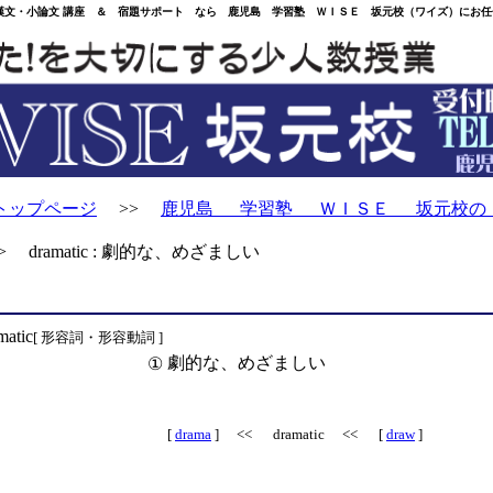
・小論文 講座 ＆ 宿題サポート なら 鹿児島 学習塾 ＷＩＳＥ 坂元校（ワイズ）にお任
トップページ
>>
鹿児島 学習塾 ＷＩＳＥ 坂元校の
 dramatic : 劇的な、めざましい
matic
[ 形容詞・形容動詞 ]
劇的な、めざましい
①
[
drama
] << dramatic << [
draw
]