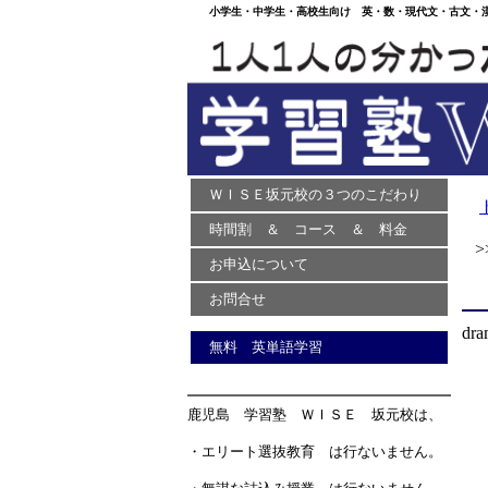
小学生・中学生・高校生向け 英・数・現代文・古文・漢文
ＷＩＳＥ坂元校の３つのこだわり
時間割 ＆ コース ＆ 料金
>>
お申込について
お問合せ
dra
無料 英単語学習
鹿児島 学習塾 ＷＩＳＥ 坂元校は、
・エリート選抜教育 は行ないません。