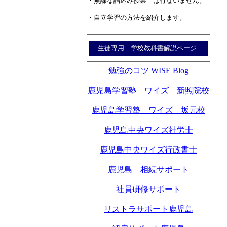
・無謀な詰込み授業 は行ないません。
・自立学習の方法を紹介します。
生徒専用 学校教科書解説ページ
勉強のコツ WISE Blog
鹿児島学習塾 ワイズ 新照院校
鹿児島学習塾 ワイズ 坂元校
鹿児島中央ワイズ社労士
鹿児島中央ワイズ行政書士
鹿児島 相続サポート
社員研修サポート
リストラサポート鹿児島