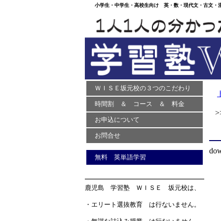
小学生・中学生・高校生向け 英・数・現代文・古文・漢文
ＷＩＳＥ坂元校の３つのこだわり
時間割 ＆ コース ＆ 料金
>>
お申込について
お問合せ
dow
無料 英単語学習
鹿児島 学習塾 ＷＩＳＥ 坂元校は、
・エリート選抜教育 は行ないません。