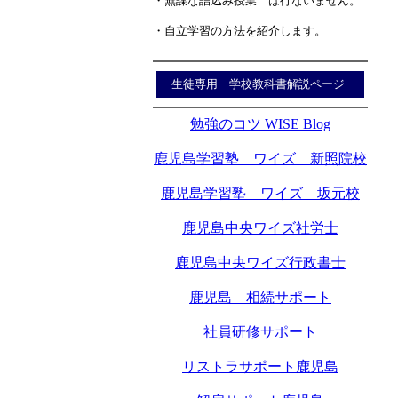
・無謀な詰込み授業 は行ないません。
・自立学習の方法を紹介します。
生徒専用 学校教科書解説ページ
勉強のコツ WISE Blog
鹿児島学習塾 ワイズ 新照院校
鹿児島学習塾 ワイズ 坂元校
鹿児島中央ワイズ社労士
鹿児島中央ワイズ行政書士
鹿児島 相続サポート
社員研修サポート
リストラサポート鹿児島