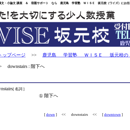
・小論文 講座 ＆ 宿題サポート なら 鹿児島 学習塾 ＷＩＳＥ 坂元校（ワイズ）にお任
トップページ
>>
鹿児島 学習塾 ＷＩＳＥ 坂元校の
 downstairs : 階下へ
nstairs
[ 名詞 ]
階下へ
①
[
down
] << downstairs << [
downtown
]