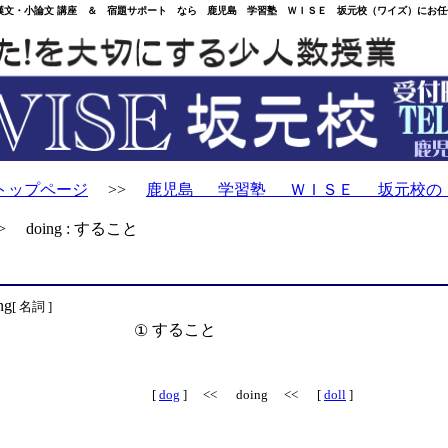
・小論文 講座 ＆ 宿題サポート なら 鹿児島 学習塾 ＷＩＳＥ 坂元校（ワイズ）にお任
トップページ
>>
鹿児島 学習塾 ＷＩＳＥ 坂元校の
 doing : すること
ng
[ 名詞 ]
すること
①
[
dog
] << doing << [
doll
]