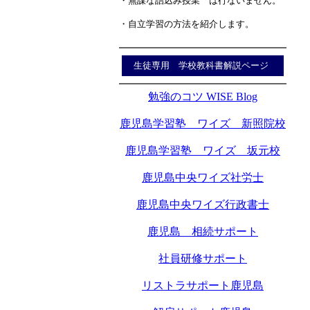
・無謀な詰込み授業 は行ないません。
・自立学習の方法を紹介します。
生徒専用 学校教科書解説ページ
勉強のコツ WISE Blog
鹿児島学習塾 ワイズ 新照院校
鹿児島学習塾 ワイズ 坂元校
鹿児島中央ワイズ社労士
鹿児島中央ワイズ行政書士
鹿児島 相続サポート
社員研修サポート
リストラサポート鹿児島