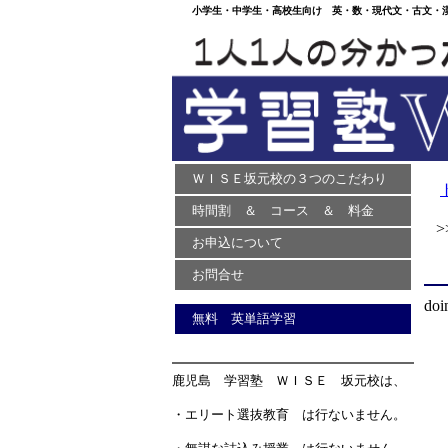
小学生・中学生・高校生向け 英・数・現代文・古文・漢文
ＷＩＳＥ坂元校の３つのこだわり
時間割 ＆ コース ＆ 料金
>>
お申込について
お問合せ
doi
無料 英単語学習
鹿児島 学習塾 ＷＩＳＥ 坂元校は、
・エリート選抜教育 は行ないません。