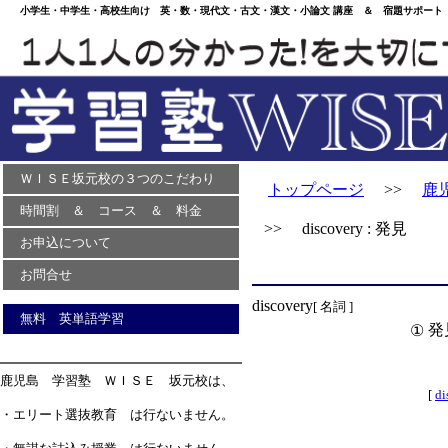
小学生・中学生・高校生向け 英・数・現代文・古文・漢文・小論文 講座 ＆ 宿題サポート 
ＷＩＳＥ坂元校の３つのこだわり
トップページ
>>
鹿
時間割 ＆ コース ＆ 料金
>> discovery : 発見
お申込について
お問合せ
discovery
[ 名詞 ]
無料 英単語学習
発
①
鹿児島 学習塾 ＷＩＳＥ 坂元校は、
[
di
・エリート選抜教育 は行ないません。