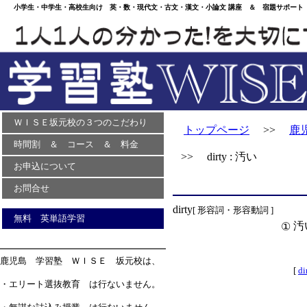
小学生・中学生・高校生向け 英・数・現代文・古文・漢文・小論文 講座 ＆ 宿題サポート 
ＷＩＳＥ坂元校の３つのこだわり
トップページ
>>
鹿
時間割 ＆ コース ＆ 料金
>> dirty : 汚い
お申込について
お問合せ
dirty
[ 形容詞・形容動詞 ]
無料 英単語学習
汚
①
鹿児島 学習塾 ＷＩＳＥ 坂元校は、
[
di
・エリート選抜教育 は行ないません。