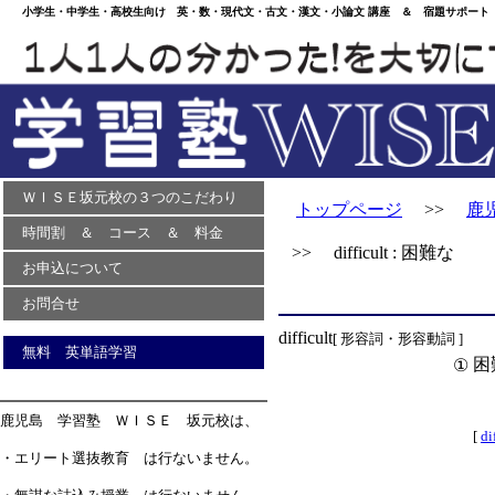
小学生・中学生・高校生向け 英・数・現代文・古文・漢文・小論文 講座 ＆ 宿題サポート 
ＷＩＳＥ坂元校の３つのこだわり
トップページ
>>
鹿
時間割 ＆ コース ＆ 料金
>> difficult : 困難な
お申込について
お問合せ
difficult
[ 形容詞・形容動詞 ]
無料 英単語学習
困
①
鹿児島 学習塾 ＷＩＳＥ 坂元校は、
[
di
・エリート選抜教育 は行ないません。