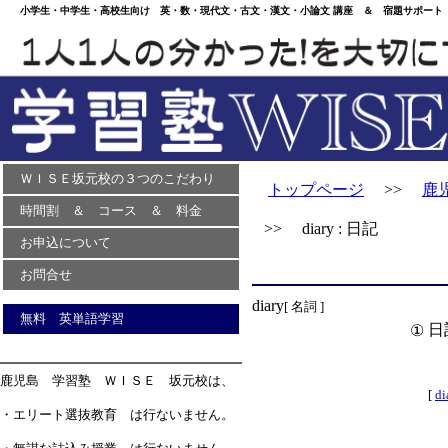
小学生・中学生・高校生向け 英・数・現代文・古文・漢文・小論文 講座 ＆ 宿題サポート 
ＷＩＳＥ坂元校の３つのこだわり
トップページ
>>
鹿
時間割 ＆ コース ＆ 料金
>> diary : 日記
お申込について
お問合せ
diary
[ 名詞 ]
無料 英単語学習
日
①
鹿児島 学習塾 ＷＩＳＥ 坂元校は、
[
d
・エリート選抜教育 は行ないません。