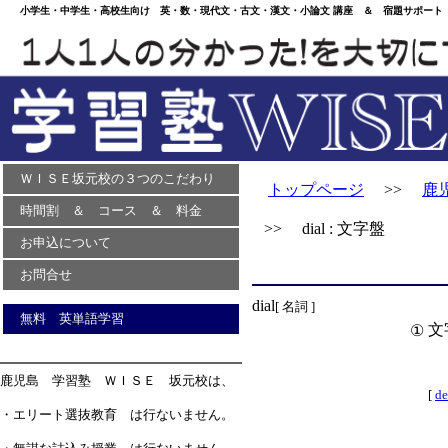
小学生・中学生・高校生向け 英・数・現代文・古文・漢文・小論文 講座 ＆ 宿題サポート 
ＷＩＳＥ坂元校の３つのこだわり
トップページ
>>
鹿
時間割 ＆ コース ＆ 料金
>> dial : 文字盤
お申込について
お問合せ
dial
[ 名詞 ]
無料 英単語学習
文
①
鹿児島 学習塾 ＷＩＳＥ 坂元校は、
[
de
・エリート選抜教育 は行ないません。