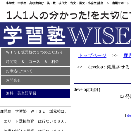
小学生・中学生・高校生向け 英・数・現代文・古文・漢文・小論文 講座 ＆ 宿題サポート 
ＷＩＳＥ坂元校の３つのこだわり
トップページ
>>
鹿
時間割 ＆ コース ＆ 料金
>> develop : 発展させる
お申込について
お問合せ
develop
[ 動詞 ]
無料 英単語学習
発
①
鹿児島 学習塾 ＷＩＳＥ 坂元校は、
[
de
・エリート選抜教育 は行ないません。