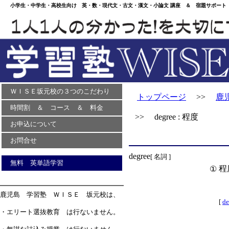
小学生・中学生・高校生向け 英・数・現代文・古文・漢文・小論文 講座 ＆ 宿題サポート 
ＷＩＳＥ坂元校の３つのこだわり
トップページ
>>
鹿
時間割 ＆ コース ＆ 料金
>> degree : 程度
お申込について
お問合せ
degree
[ 名詞 ]
無料 英単語学習
程
①
鹿児島 学習塾 ＷＩＳＥ 坂元校は、
[
de
・エリート選抜教育 は行ないません。