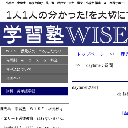
小学生・中学生・高校生向け 英・数・現代文・古文・漢文・小論文 講座 ＆ 宿題サポート 
ＷＩＳＥ坂元校の３つのこだわり
トップページ
>>
鹿
時間割 ＆ コース ＆ 料金
>> daytime : 昼間
お申込について
お問合せ
daytime
[ 名詞 ]
無料 英単語学習
昼
①
鹿児島 学習塾 ＷＩＳＥ 坂元校は、
[
d
・エリート選抜教育 は行ないません。