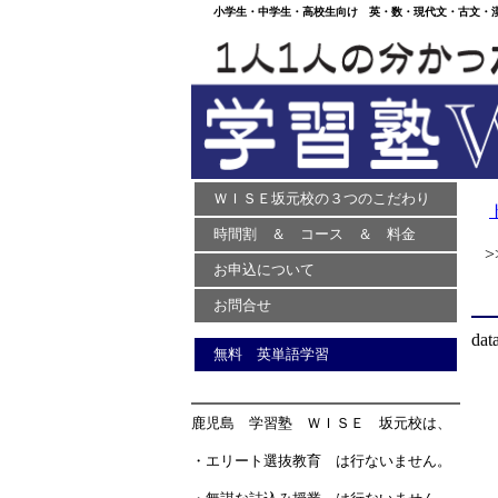
小学生・中学生・高校生向け 英・数・現代文・古文・漢文
ＷＩＳＥ坂元校の３つのこだわり
時間割 ＆ コース ＆ 料金
>>
お申込について
お問合せ
dat
無料 英単語学習
鹿児島 学習塾 ＷＩＳＥ 坂元校は、
・エリート選抜教育 は行ないません。