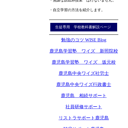
・無謀な詰込み授業 は行ないません。
・自立学習の方法を紹介します。
生徒専用 学校教科書解説ページ
勉強のコツ WISE Blog
鹿児島学習塾 ワイズ 新照院校
鹿児島学習塾 ワイズ 坂元校
鹿児島中央ワイズ社労士
鹿児島中央ワイズ行政書士
鹿児島 相続サポート
社員研修サポート
リストラサポート鹿児島