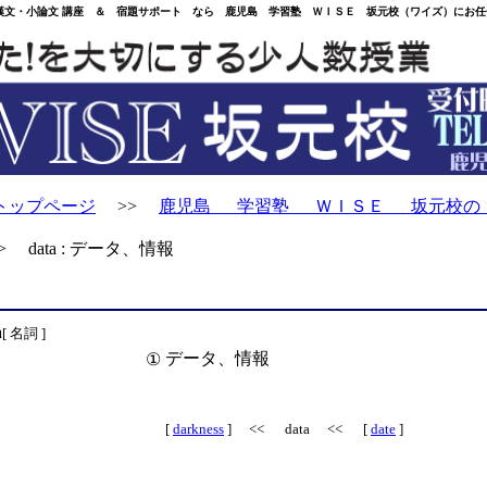
・小論文 講座 ＆ 宿題サポート なら 鹿児島 学習塾 ＷＩＳＥ 坂元校（ワイズ）にお任
トップページ
>>
鹿児島 学習塾 ＷＩＳＥ 坂元校の
 data : データ、情報
a
[ 名詞 ]
データ、情報
①
[
darkness
] << data << [
date
]