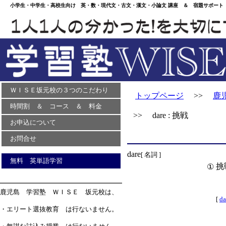
小学生・中学生・高校生向け 英・数・現代文・古文・漢文・小論文 講座 ＆ 宿題サポート 
ＷＩＳＥ坂元校の３つのこだわり
トップページ
>>
鹿
時間割 ＆ コース ＆ 料金
>> dare : 挑戦
お申込について
お問合せ
dare
[ 名詞 ]
無料 英単語学習
挑
①
鹿児島 学習塾 ＷＩＳＥ 坂元校は、
[
da
・エリート選抜教育 は行ないません。