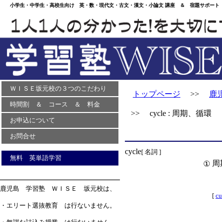
小学生・中学生・高校生向け 英・数・現代文・古文・漢文・小論文 講座 ＆ 宿題サポート 
ＷＩＳＥ坂元校の３つのこだわり
トップページ
>>
鹿
時間割 ＆ コース ＆ 料金
>> cycle : 周期、循環
お申込について
お問合せ
cycle
[ 名詞 ]
無料 英単語学習
周
①
鹿児島 学習塾 ＷＩＳＥ 坂元校は、
[
cu
・エリート選抜教育 は行ないません。