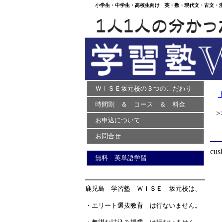
小学生・中学生・高校生向け 英・数・現代文・古文・漢文
ＷＩＳＥ坂元校の３つのこだわり
時間割 ＆ コース ＆ 料金
>>
お申込について
お問合せ
cus
無料 英単語学習
鹿児島 学習塾 ＷＩＳＥ 坂元校は、
・エリート選抜教育 は行ないません。