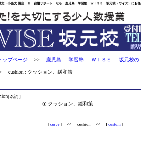
・小論文 講座 ＆ 宿題サポート なら 鹿児島 学習塾 ＷＩＳＥ 坂元校（ワイズ）にお任
トップページ
>>
鹿児島 学習塾 ＷＩＳＥ 坂元校の
 cushion : クッション、緩和策
hion
[ 名詞 ]
クッション、緩和策
①
[
curve
] << cushion << [
custom
]