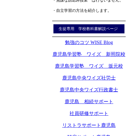
・無謀な詰込み授業 は行ないません。
・自立学習の方法を紹介します。
生徒専用 学校教科書解説ページ
勉強のコツ WISE Blog
鹿児島学習塾 ワイズ 新照院校
鹿児島学習塾 ワイズ 坂元校
鹿児島中央ワイズ社労士
鹿児島中央ワイズ行政書士
鹿児島 相続サポート
社員研修サポート
リストラサポート鹿児島