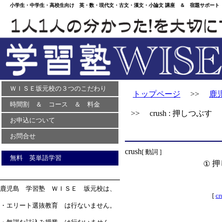
小学生・中学生・高校生向け 英・数・現代文・古文・漢文・小論文 講座 ＆ 宿題サポート 
ＷＩＳＥ坂元校の３つのこだわり
トップページ
>>
鹿
時間割 ＆ コース ＆ 料金
>> crush : 押しつぶす
お申込について
お問合せ
crush
[ 動詞 ]
無料 英単語学習
押
①
鹿児島 学習塾 ＷＩＳＥ 坂元校は、
[
cr
・エリート選抜教育 は行ないません。