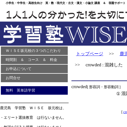
小学生・中学生・高校生向け 英・数・現代文・古文・漢文・小論文 講座 ＆ 宿題サポート 
ＷＩＳＥ坂元校の３つのこだわり
トップページ
>>
鹿
時間割 ＆ コース ＆ 料金
>> crowded : 混雑した
お申込について
お問合せ
crowded
[ 形容詞・形容動詞 ]
無料 英単語学習
混
①
鹿児島 学習塾 ＷＩＳＥ 坂元校は、
[
c
・エリート選抜教育 は行ないません。