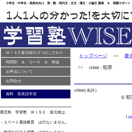
小学生・中学生・高校生向け 英・数・現代文・古文・漢文・小論文 講座 ＆ 宿題サポート 
ＷＩＳＥ坂元校の３つのこだわり
トップページ
>>
鹿
時間割 ＆ コース ＆ 料金
>> crime : 犯罪
お申込について
お問合せ
crime
[ 名詞 ]
無料 英単語学習
犯
①
鹿児島 学習塾 ＷＩＳＥ 坂元校は、
[
cr
・エリート選抜教育 は行ないません。