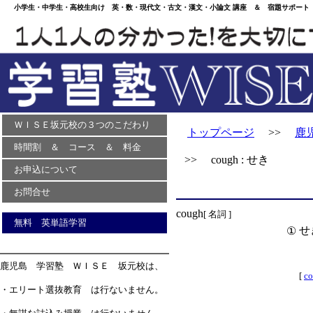
小学生・中学生・高校生向け 英・数・現代文・古文・漢文・小論文 講座 ＆ 宿題サポート 
ＷＩＳＥ坂元校の３つのこだわり
トップページ
>>
鹿
時間割 ＆ コース ＆ 料金
>> cough : せき
お申込について
お問合せ
cough
[ 名詞 ]
無料 英単語学習
せ
①
鹿児島 学習塾 ＷＩＳＥ 坂元校は、
[
co
・エリート選抜教育 は行ないません。