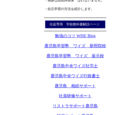
・無謀な詰込み授業 は行ないません。
・自立学習の方法を紹介します。
生徒専用 学校教科書解説ページ
勉強のコツ WISE Blog
鹿児島学習塾 ワイズ 新照院校
鹿児島学習塾 ワイズ 坂元校
鹿児島中央ワイズ社労士
鹿児島中央ワイズ行政書士
鹿児島 相続サポート
社員研修サポート
リストラサポート鹿児島