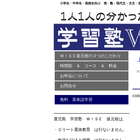
小学生・中学生・高校生向け 英・数・現代文・古文・漢文
ＷＩＳＥ坂元校の３つのこだわり
時間割 ＆ コース ＆ 料金
>>
お申込について
お問合せ
con
無料 英単語学習
鹿児島 学習塾 ＷＩＳＥ 坂元校は、
・エリート選抜教育 は行ないません。