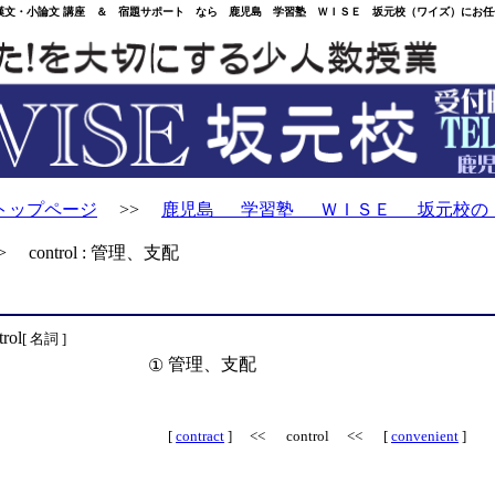
・小論文 講座 ＆ 宿題サポート なら 鹿児島 学習塾 ＷＩＳＥ 坂元校（ワイズ）にお任
トップページ
>>
鹿児島 学習塾 ＷＩＳＥ 坂元校の
 control : 管理、支配
trol
[ 名詞 ]
管理、支配
①
[
contract
] << control << [
convenient
]