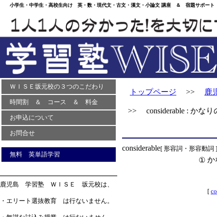
小学生・中学生・高校生向け 英・数・現代文・古文・漢文・小論文 講座 ＆ 宿題サポート 
ＷＩＳＥ坂元校の３つのこだわり
トップページ
>>
鹿
時間割 ＆ コース ＆ 料金
>> considerable : 
お申込について
お問合せ
considerable
[ 形容詞・形容動詞 
無料 英単語学習
か
①
鹿児島 学習塾 ＷＩＳＥ 坂元校は、
[
co
・エリート選抜教育 は行ないません。