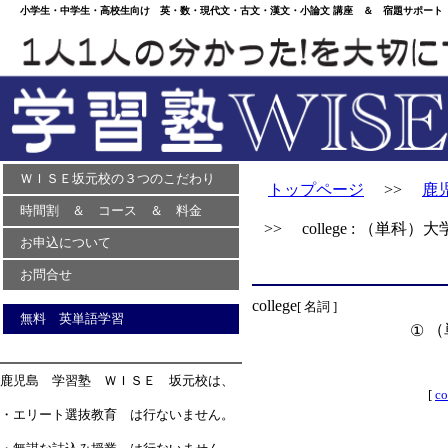
小学生・中学生・高校生向け 英・数・現代文・古文・漢文・小論文 講座 ＆ 宿題サポート 
ＷＩＳＥ坂元校の３つのこだわり
トップページ
>>
鹿
時間割 ＆ コース ＆ 料金
>> college : （単科）大
お申込について
お問合せ
college
[ 名詞 ]
無料 英単語学習
（
①
鹿児島 学習塾 ＷＩＳＥ 坂元校は、
[
co
・エリート選抜教育 は行ないません。