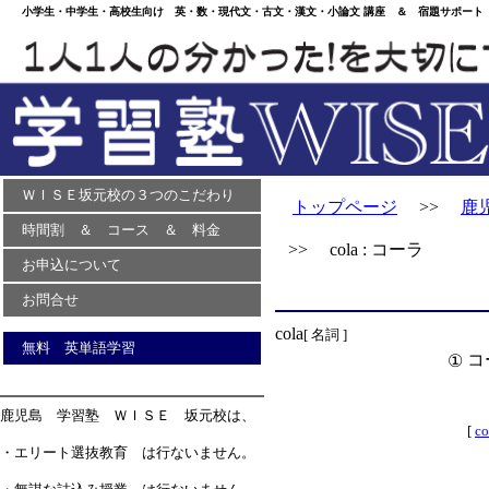
小学生・中学生・高校生向け 英・数・現代文・古文・漢文・小論文 講座 ＆ 宿題サポート 
ＷＩＳＥ坂元校の３つのこだわり
トップページ
>>
鹿
時間割 ＆ コース ＆ 料金
>> cola : コーラ
お申込について
お問合せ
cola
[ 名詞 ]
無料 英単語学習
コ
①
鹿児島 学習塾 ＷＩＳＥ 坂元校は、
[
co
・エリート選抜教育 は行ないません。