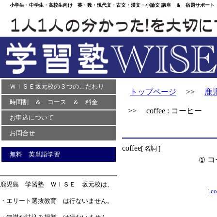
小学生・中学生・高校生向け 英・数・現代文・古文・漢文・小論文 講座 ＆ 宿題サポート 
ＷＩＳＥ坂元校の３つのこだわり
トップページ
>>
鹿
時間割 ＆ コース ＆ 料金
>> coffee : コーヒー
お申込について
お問合せ
coffee
[ 名詞 ]
無料 英単語学習
コ
①
鹿児島 学習塾 ＷＩＳＥ 坂元校は、
[
co
・エリート選抜教育 は行ないません。