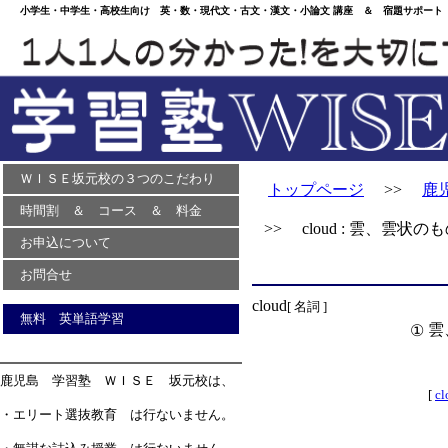
小学生・中学生・高校生向け 英・数・現代文・古文・漢文・小論文 講座 ＆ 宿題サポート 
ＷＩＳＥ坂元校の３つのこだわり
トップページ
>>
鹿
時間割 ＆ コース ＆ 料金
>> cloud : 雲、雲状の
お申込について
お問合せ
cloud
[ 名詞 ]
無料 英単語学習
雲
①
鹿児島 学習塾 ＷＩＳＥ 坂元校は、
[
cl
・エリート選抜教育 は行ないません。