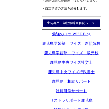
・無謀な詰込み授業 は行ないません。
・自立学習の方法を紹介します。
生徒専用 学校教科書解説ページ
勉強のコツ WISE Blog
鹿児島学習塾 ワイズ 新照院校
鹿児島学習塾 ワイズ 坂元校
鹿児島中央ワイズ社労士
鹿児島中央ワイズ行政書士
鹿児島 相続サポート
社員研修サポート
リストラサポート鹿児島