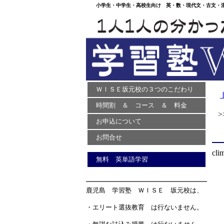
小学生・中学生・高校生向け 英・数・現代文・古文・漢文
ＷＩＳＥ坂元校の３つのこだわり
時間割 ＆ コース ＆ 料金
>>
お申込について
お問合せ
cli
無料 英単語学習
鹿児島 学習塾 ＷＩＳＥ 坂元校は、
・エリート選抜教育 は行ないません。