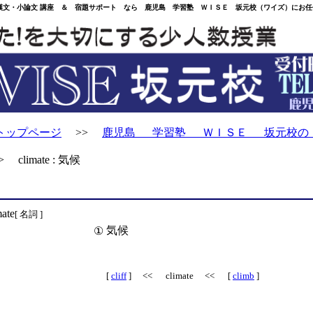
・小論文 講座 ＆ 宿題サポート なら 鹿児島 学習塾 ＷＩＳＥ 坂元校（ワイズ）にお任
トップページ
>>
鹿児島 学習塾 ＷＩＳＥ 坂元校の
 climate : 気候
mate
[ 名詞 ]
気候
①
[
cliff
] << climate << [
climb
]