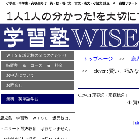
小学生・中学生・高校生向け 英・数・現代文・古文・漢文・小論文 講座 ＆ 宿題サポート 
ＷＩＳＥ坂元校の３つのこだわり
トップページ
>>
鹿
時間割 ＆ コース ＆ 料金
>> clever : 賢い、巧みな
お申込について
お問合せ
clever
[ 形容詞・形容動詞 ]
無料 英単語学習
賢
①
鹿児島 学習塾 ＷＩＳＥ 坂元校は、
[
cl
・エリート選抜教育 は行ないません。