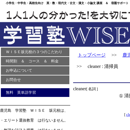
小学生・中学生・高校生向け 英・数・現代文・古文・漢文・小論文 講座 ＆ 宿題サポート 
ＷＩＳＥ坂元校の３つのこだわり
トップページ
>>
鹿
時間割 ＆ コース ＆ 料金
>> cleaner : 清掃員
お申込について
お問合せ
cleaner
[ 名詞 ]
無料 英単語学習
清
①
鹿児島 学習塾 ＷＩＳＥ 坂元校は、
[
cl
・エリート選抜教育 は行ないません。