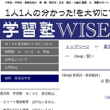
小学生・中学生・高校生向け 英・数・現代文・古文・漢文・小論文 講座 ＆ 宿題サポート 
ＷＩＳＥ坂元校の３つのこだわり
トップページ
>>
鹿
時間割 ＆ コース ＆ 料金
>> cheap : 安い
お申込について
お問合せ
cheap
[ 形容詞・形容動詞 ]
無料 英単語学習
安
①
鹿児島 学習塾 ＷＩＳＥ 坂元校は、
[
ch
・エリート選抜教育 は行ないません。