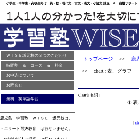
小学生・中学生・高校生向け 英・数・現代文・古文・漢文・小論文 講座 ＆ 宿題サポート 
ＷＩＳＥ坂元校の３つのこだわり
トップページ
>>
鹿
時間割 ＆ コース ＆ 料金
>> chart : 表、グラフ
お申込について
お問合せ
chart
[ 名詞 ]
無料 英単語学習
表
①
鹿児島 学習塾 ＷＩＳＥ 坂元校は、
[
ch
・エリート選抜教育 は行ないません。