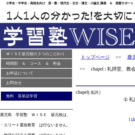
小学生・中学生・高校生向け 英・数・現代文・古文・漢文・小論文 講座 ＆ 宿題サポート 
ＷＩＳＥ坂元校の３つのこだわり
トップページ
>>
鹿
時間割 ＆ コース ＆ 料金
>> chapel : 礼拝堂、教
お申込について
お問合せ
chapel
[ 名詞 ]
無料 英単語学習
礼
①
鹿児島 学習塾 ＷＩＳＥ 坂元校は、
[
ch
・エリート選抜教育 は行ないません。